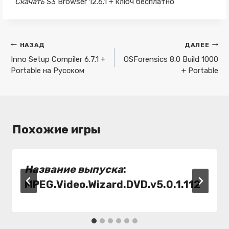
Скачать
S3 Browser 12.6.1 + ключ бесплатно
Навигация
НАЗАД
ДАЛЕЕ
по
Inno Setup Compiler 6.7.1 +
OSForensics 8.0 Build 1000
Portable на Русском
+ Portable
записям
Похожие игры
Название выпуска
:
MPEG.Video.Wizard.DVD.v5.0.1.112