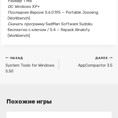
Размер
: 1 MB
ОС
: Windows XP+
Последняя Версия
: 5.6.0.195 — Portable Jooseng
(Workbench)
Скачать программу
SadMan Software Sudoku
бесплатно с ключом / 5.4 — Repack Alnaloty
(Workbench)
Навигация
НАЗАД
ДАЛЕЕ
по
System Tools for Windows
AppCompactor 3.5
5.50
записям
Похожие игры