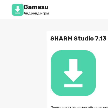
Перейти
Gamesu
к
содержимому
Андроид игры
SHARM Studio 7.13
Перед вами не самая обычная п