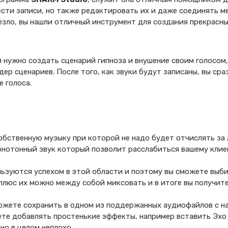
ести записи, но также редактировать их и даже соединять ме
везло, вы нашли отличный инструмент для создания прекрасн
м нужно создать сценарий гипноза и внушение своим голосом
ер сценариев. После того, как звуки будут записаны, вы ср
е голоса.
обственную музыку при которой не надо будет отчислять за
онотонный звук который позволит расслабиться вашему клие
льзуются успехом в этой области и поэтому вы сможете выб
плюс их можно между собой миксовать и в итоге вы получит
можете сохранить в одном из поддержанных аудиофайлов с н
те добавлять простенькие эффекты, например вставить Эх
но в целом неплохо.