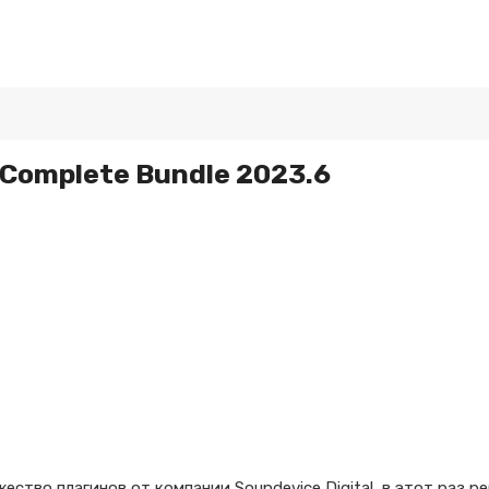
 Complete Bundle 2023.6
ество плагинов от компании Soundevice Digital, в этот раз 