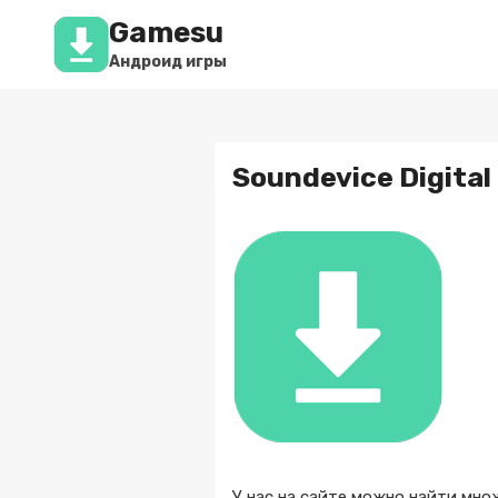
Перейти
Gamesu
к
содержимому
Андроид игры
Soundevice Digital
У нас на сайте можно найти множ