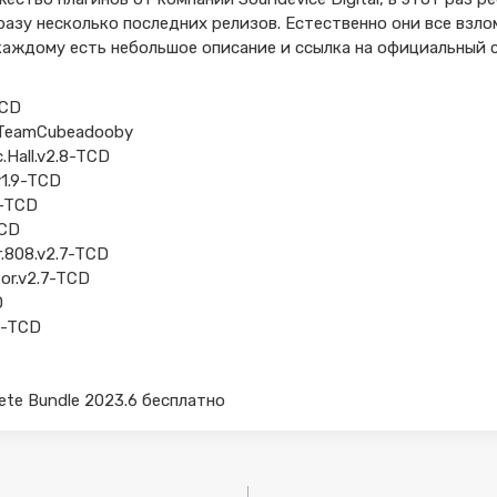
разу несколько последних релизов. Естественно они все взло
каждому есть небольшое описание и ссылка на официальный с
TCD
.3-TeamCubeadooby
c.Hall.v2.8-TCD
v1.9-TCD
8-TCD
TCD
r.808.v2.7-TCD
sor.v2.7-TCD
D
.5-TCD
lete Bundle 2023.6 бесплатно