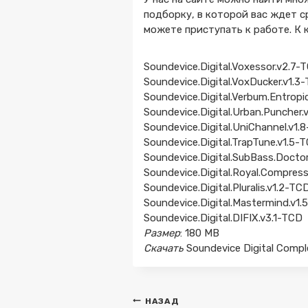
подборку, в которой вас ждет с
можете приступать к работе. К 
Soundevice.Digital.Voxessor.v2.7-
Soundevice.Digital.VoxDucker.v1
Soundevice.Digital.Verbum.Entropi
Soundevice.Digital.Urban.Puncher.
Soundevice.Digital.UniChannel.v1.
Soundevice.Digital.TrapTune.v1.5-
Soundevice.Digital.SubBass.Docto
Soundevice.Digital.Royal.Compres
Soundevice.Digital.Pluralis.v1.2-TC
Soundevice.Digital.Mastermind.v1
Soundevice.Digital.DIFIX.v3.1-TCD
Размер
: 180 MB
Скачать
Soundevice Digital Comp
Навигация
НАЗАД