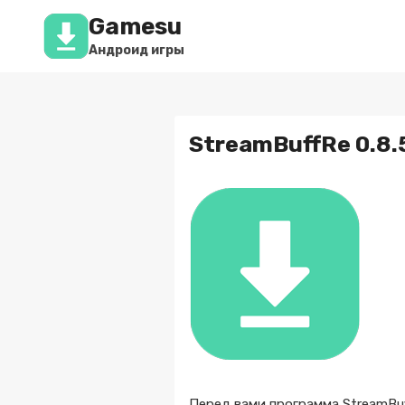
Перейти
Gamesu
к
содержимому
Андроид игры
StreamBuffRe 0.8.
Перед вами программа StreamBuf