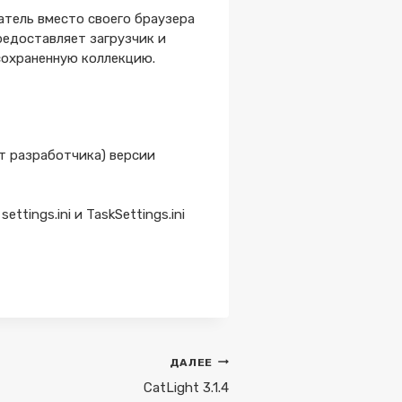
атель вместо своего браузера
редоставляет загрузчик и
сохраненную коллекцию.
т разработчика) версии
ings.ini и TaskSettings.ini
ДАЛЕЕ
CatLight 3.1.4