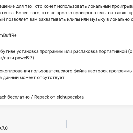
шение для тех, кто хочет использовать локальный проигрыв
тента. Более того, это не просто проигрыватель, он также п
ый позволяет вам захватывать клипы или музыку в локально 
amBuffRe
бутиве установка программы или распаковка портативной (о
к/патч pawel97)
опирования пользовательского файла настроек программы sett
 на данный момент отсутствует
rack бесплатно / Repack от elchupacabra
.7.0