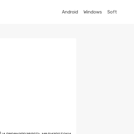
Android
Windows
Soft
ь) и перенаправлять медиапотоки