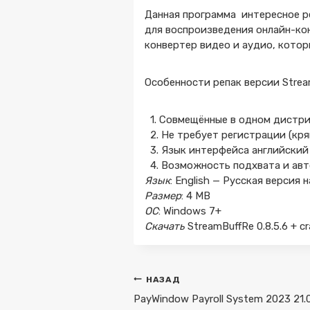
Данная программа интересное ре
для воспроизведения онлайн-кон
конвертер видео и аудио, котор
Особенности репак версии Stre
1. Совмещённые в одном дистри
2. Не требует регистрации (кря
3. Язык интерфейса английский
4. Возможность подхвата и авток
Язык
: English — Русская версия
Размер
: 4 MB
ОС
: Windows 7+
Скачать
StreamBuffRe 0.8.5.6 + c
Навигация
НАЗАД
по
PayWindow Payroll System 2023 21.0