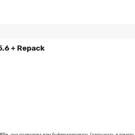
5.6 + Repack
fRe, она позволяет вам буферизировать (загружать в памят