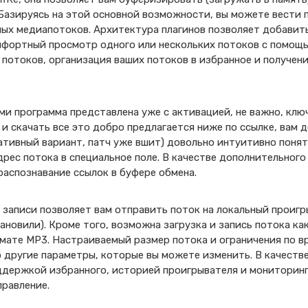
 Базируясь на этой основной возможности, вы можете вести 
ых медиапотоков. Архитектура плагинов позволяет добавит
фортный просмотр одного или нескольких потоков с помощь
 потоков, организация ваших потоков в избранное и получен
ми программа представлена уже с активацией, не важно, ключ
и скачать все это добро предлагается ниже по ссылке, вам д
тивный вариант, патч уже вшит) довольно интуитивно понят
дрес потока в специальное поле. В качестве дополнительног
аспознавание ссылок в буфере обмена.
записи позволяет вам отправить поток на локальный проигр
тановили). Кроме того, возможна загрузка и запись потока ка
рмате MP3. Настраиваемый размер потока и ограничения по в
о другие параметры, которые вы можете изменить. В качест
оддержкой избранного, историей проигрывателя и мониторин
правление.