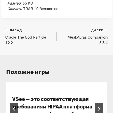
Размер
: 35 KB
Скачать
TRAB 1.0 бесплатно
Навигация
НАЗАД
ДАЛЕЕ
по
Cradle The God Particle
WeakAuras Companion
1.2.2
5.5.4
записям
Похожие игры
VSee
— это соответствующая
требованиям HIPAA платформа