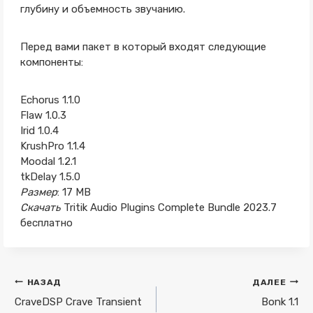
глубину и объемность звучанию.
Перед вами пакет в который входят следующие
компоненты:
Echorus 1.1.0
Flaw 1.0.3
Irid 1.0.4
KrushPro 1.1.4
Moodal 1.2.1
tkDelay 1.5.0
Размер
: 17 MB
Скачать
Tritik Audio Plugins Complete Bundle 2023.7
бесплатно
Навигация
НАЗАД
ДАЛЕЕ
по
CraveDSP Crave Transient
Bonk 1.1