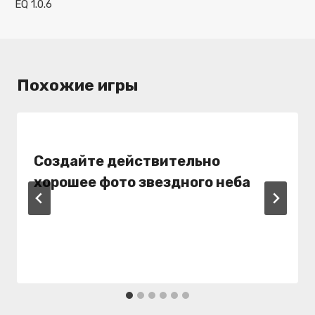
EQ 1.0.6
записям
Похожие игры
Создайте действительно
хорошее фото звездного неба