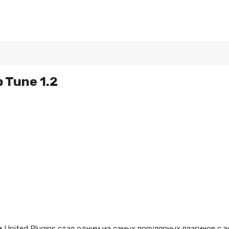
p Tune 1.2
 и United Plugins стал одним из самых популярных плагинов с