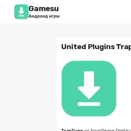
Перейти
Gamesu
к
содержимому
Андроид игры
United Plugins Tra
TrapTune
от SounDevice Digital