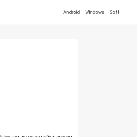
Android
Windows
Soft
 эффектом автонастройки. совсем