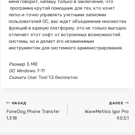
меня говорит, напишу только в заключение, что
программа крутой помощник для тех, кто хочет
легко и точно управлять учетными записями
пользователей ОС, вас ждет объединение множества
функций в единую платформу, это не только выгодно
отличает этот софт от встроенных возможностей
системы, но и делает его незаменимым
инструментом для системного администрирования.
Размер
: 5 MB
ОС
: Windows 7-11
Скачать
User Tool 1.5 бесплатно
Навигация
НАЗАД
ДАЛЕЕ
по
FoneDog Phone Transfer
WaveMetrics Igor Pro
1.3.18
9.0.5.1
записям