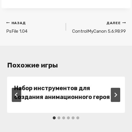
Навигация
НАЗАД
ДАЛЕЕ
по
PsFile 1.04
ControlMyCanon 5.6.98.99
записям
Похожие игры
Набор инструментов для
создания анимационного героя