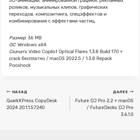
3D-анимации, анимированной графики, рекламных
роликов, музыкальных клипов, графических
переходов, композитинга, спецэффектов и
комбинирования с эффектами частиц.
Размер
: 36 MB
ОС
: Windows x64
Скачать
Video Copilot Optical Flares 1.3.8 Build 170 +
crack бесплатно / macOS 2022.5 / 1.3.8 Repack
Pooshock
Навигация
НАЗАД
ДАЛЕЕ
по
QuarkXPress CopyDesk
Future DJ Pro 2.2 + macOS
2024 20.1.1.57240
/ FutureDecks DJ Pro
записям
3.6.1.0