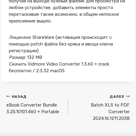
получая на выходе нужный файлик для просмотра на
любом устройстве, добавить элементы просто
перетаскивая также возможно, в общем неплохое
приложение вышло.
Лицензия
: ShareWare (активация происходит с
помощью patch файла без кряка и ввода ключа
регистрации)
Размер
: 132 MB
Скачать
Vidmore Video Converter 1.3.60 + crack
бесплатно / 2.3.32 macOS
Навигация
НАЗАД
ДАЛЕЕ
по
eBook Converter Bundle
Batch XLS to PDF
3.25.10101.460 + Portable
Converter
записям
2024.16.1211.2038