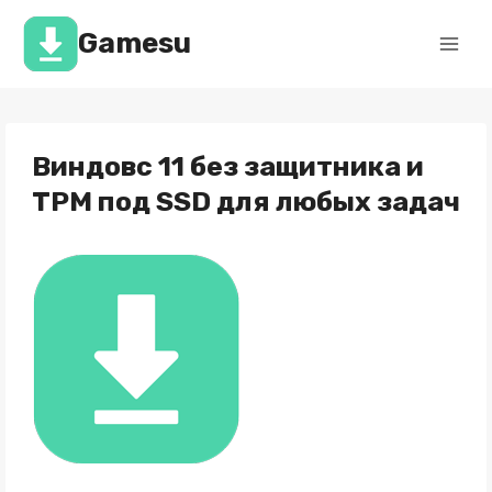
Перейти
к
Gamesu
содержимому
Виндовс 11 без защитника и
TPM под SSD для любых задач