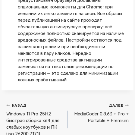
предустановлен браузер и добавлены
опциональные компоненты для Chrome; при
желании их легко заменить на свои. Все образы
перед публикацией на сайте проходят
обязательную антивирусную проверку: всё
содержимое полностью сканируется на наличие
вредоносных файлов. Настройки остаются под
вашим контролем и при необходимости
меняются в пару кликов. Нередко
интегрированные средства активации
заменяются на текстовые рекомендации по
регистрации — это сделано для минимизации
ложных срабатываний.
Навигация
НАЗАД
ДАЛЕЕ
по
Windows 11 Pro 25H2
MediaCoder 0.8.63 + Pro +
быстрая сборка x64 для
Portable + Premium
записям
слабых ноутбуков и ПК
(iso 26200.7171)