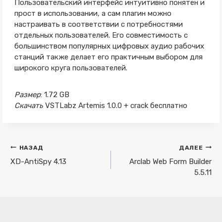
Пользовательский интерфейс интуитивно понятен и
прост в использовании, а сам плагин можно
настраивать в соответствии с потребностями
отдельных пользователей. Его совместимость с
большинством популярных цифровых аудио рабочих
станций также делает его практичным выбором для
широкого круга пользователей.
Размер
: 1.72 GB
Скачать
VSTLabz Artemis 1.0.0 + crack бесплатно
Навигация
НАЗАД
ДАЛЕЕ
по
XD-AntiSpy 4.13
Arclab Web Form Builder
5.5.11
записям