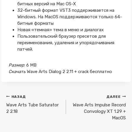
битных версий на Mac OS-X
32-битный формат VST3 поддерживается на
Windows. На MacOS поддерживаются только 64-
битные форматы
Новая «темная» тема в меню и диалогах
Пользовательский браузер пресетов для
переименования, удаления и упорядочивания
патчей.
Размер
: 6 MB
Скачать
Wave Arts Dialog 2 2.11 + crack бесплатно
Навигация
НАЗАД
ДАЛЕЕ
по
Wave Arts Tube Saturator
Wave Arts Impulse Record
2 2.18
Convology XT 1.29 +
записям
MacOS