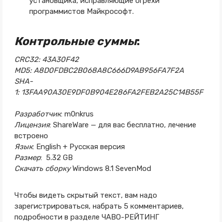
установщика, исправляющие огрехи
программистов Майкрософт.
Контрольные суммы
:
CRC32:
43A30F42
MD5:
A8D0FDBC2B068A8C666D9AB956FA7F2A
SHA-
1:
13FAA90A30E9DF0B904E286FA2FEB2A25C14B55F
Разработчик
: m0nkrus
Лицензия
: ShareWare — для вас бесплатно, лечение
встроено
Язык
: English + Русская версия
Размер
: 5.32 GB
Скачать сборку
Windows 8.1 SevenMod
Чтобы видеть скрытый текст, вам надо
зарегистрироваться, набрать 5 комментариев,
подробности в разделе ЧАВО-РЕЙТИНГ