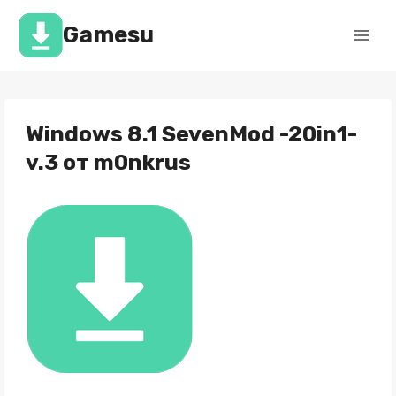
Перейти
к
Gamesu
содержимому
Windows 8.1 SevenMod -20in1-
v.3 от m0nkrus