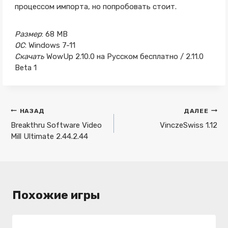
процессом импорта, но попробовать стоит.
Размер
: 68 MB
ОС
: Windows 7-11
Скачать
WowUp 2.10.0 на Русском бесплатно / 2.11.0
Beta 1
Навигация
НАЗАД
ДАЛЕЕ
по
Breakthru Software Video
VinczeSwiss 1.12
Mill Ultimate 2.44.2.44
записям
Похожие игры