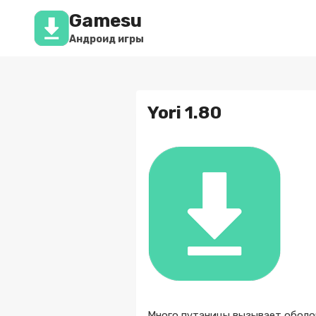
Перейти
Gamesu
к
содержимому
Андроид игры
Yori 1.80
Много путаницы вызывает оболо