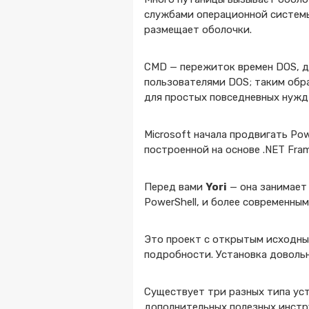
службами операционной системы
размещает оболочки.
CMD — пережиток времен DOS, д
пользователями DOS; таким обра
для простых повседневных нужд
Microsoft начала продвигать Po
построенной на основе .NET Fr
Перед вами
Yori
— она занимает
PowerShell, и более современны
Это проект с открытым исходным
подробности. Установка довольн
Существует три разных типа уст
дополнительных полезных инстру