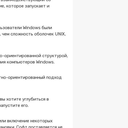
е, которое запускает и
льзователи Windows были
, чем сложность оболочек UNIX,
тно-ориентированной структурой,
ния компьютеров Windows.
ктно-ориентированный подход
вы хотите углубиться в
апустите его.
 или включение некоторых
ановки. Софт поставляется не