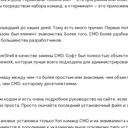
 посредством набора команд, а «терминал» — это приложени
ошедший до наших дней. Тому есть много причин. Первые по
зом, был элемент знакомства. Более того, CMD более удобна
 большинства разработчиков.
werShell в качестве замены CMD. Софт был полностью объек
amework, которая лучше всего подходила для администрирова
 нишу между чем-то более простым или знакомым, чем объе
м, чем CMD, которому десятилетиями.
 кодом и есть очень подробное руководство на сайте, если 
о проста. Просто скачайте последний установочный файл и з
ановки: установка только Yori команд CMD и их эквивалента
ментов в дополнение к указанному выше основному типу уст