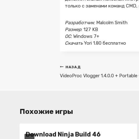
только с заменами команд CMD, 
Разработчик
: Malcolm Smith
Размер
: 127 KB
ОС
: Windows 7+
Скачать
Yori 1.80 бесплатно
Навигация
НАЗАД
по
VideoProc Vlogger 1.4.0.0 + Portable
записям
Похожие игры
Download Ninja Build 46