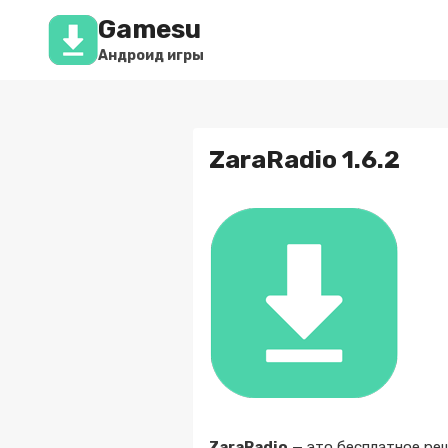
Перейти
Gamesu
к
содержимому
Андроид игры
ZaraRadio 1.6.2
ZaraRadio
— это бесплатное ре