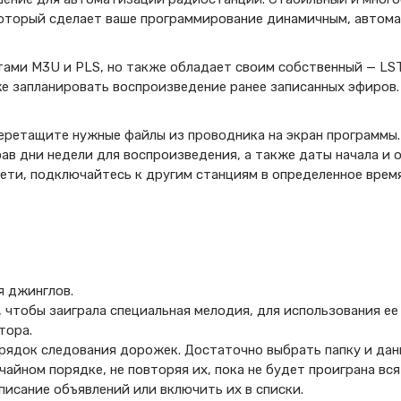
оторый сделает ваше программирование динамичным, автома
ами M3U и PLS, но также обладает своим собственный — LS
же запланировать воспроизведение ранее записанных эфиров.
перетащите нужные файлы из проводника на экран программы.
ав дни недели для воспроизведения, а также даты начала и о
ети, подключайтесь к другим станциям в определенное врем
я джинглов.
 чтобы заиграла специальная мелодия, для использования ее 
тора.
орядок следования дорожек. Достаточно выбрать папку и да
айном порядке, не повторяя их, пока не будет проиграна вся
исание объявлений или включить их в списки.