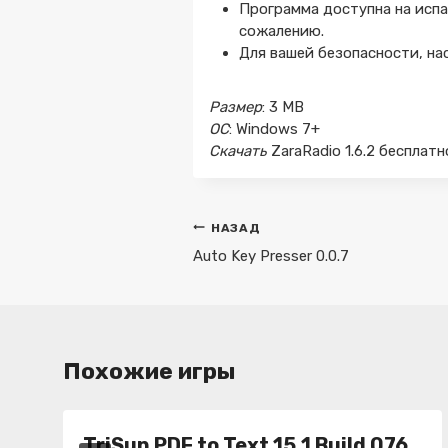
Программа доступна на испа
сожалению.
Для вашей безопасности, на
Размер
: 3 MB
ОС
: Windows 7+
Скачать
ZaraRadio 1.6.2 бесплатн
Навигация
НАЗАД
по
Auto Key Presser 0.0.7
записям
Похожие игры
TriSun PDF to Text 15.1 Build 076