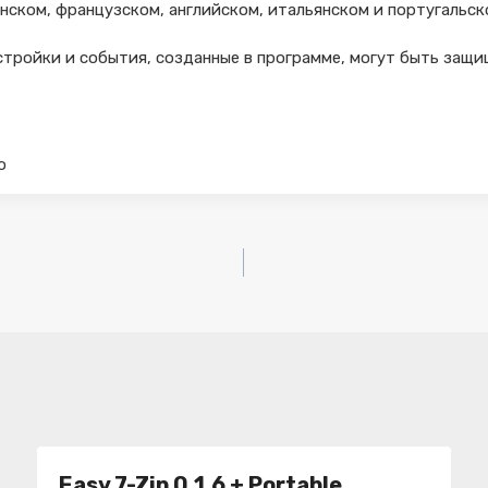
нском, французском, английском, итальянском и португальско
стройки и события, созданные в программе, могут быть защи
о
Easy 7-Zip 0.1.6 + Portable