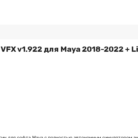
 VFX v1.922 для Maya 2018-2022 + L
агин для софта Maya с полностью автономным симулятором ан