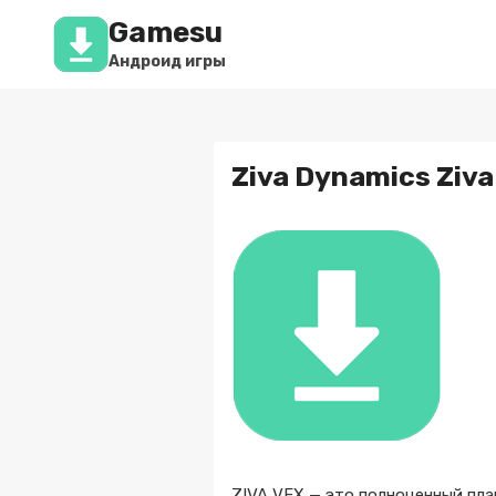
Перейти
Gamesu
к
содержимому
Андроид игры
Ziva Dynamics Ziva
ZIVA VFX — это полноценный пл