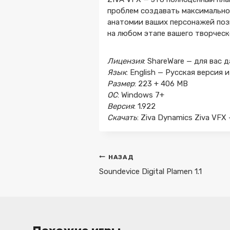
проблем создавать максимально
анатомии ваших персонажей поз
на любом этапе вашего творческ
Лицензия
: ShareWare — для вас 
Язык
: English — Русская верси
Размер
: 223 + 406 MB
ОС
: Windows 7+
Версия
: 1.922
Скачать
: Ziva Dynamics Ziva VFX 
Навигация
НАЗАД
по
Soundevice Digital Plamen 1.1
записям