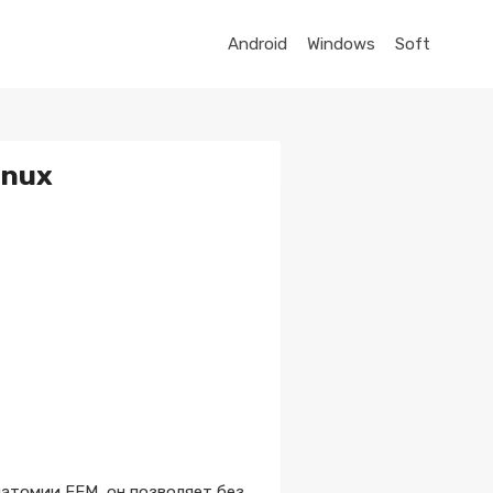
Android
Windows
Soft
inux
атомии FEM, он позволяет без