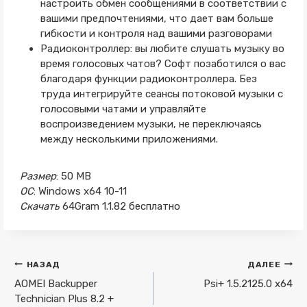
настроить обмен сообщениями в соответствии с
вашими предпочтениями, что дает вам больше
гибкости и контроля над вашими разговорами
Радиоконтроллер: вы любите слушать музыку во
время голосовых чатов? Софт позаботился о вас
благодаря функции радиоконтроллера. Без
труда интегрируйте сеансы потоковой музыки с
голосовыми чатами и управляйте
воспроизведением музыки, не переключаясь
между несколькими приложениями.
Размер
: 50 MB
ОС
: Windows x64 10-11
Скачать
64Gram 1.1.82 бесплатно
Навигация
НАЗАД
ДАЛЕЕ
по
AOMEI Backupper
Psi+ 1.5.2125.0 x64
Technician Plus 8.2 +
записям