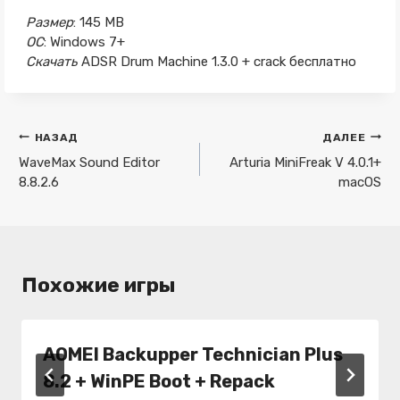
Размер
: 145 MB
ОС
: Windows 7+
Скачать
ADSR Drum Machine 1.3.0 + crack бесплатно
Навигация
НАЗАД
ДАЛЕЕ
по
WaveMax Sound Editor
Arturia MiniFreak V 4.0.1+
8.8.2.6
macOS
записям
Похожие игры
AOMEI Backupper Technician Plus
8.2 + WinPE Boot + Repack