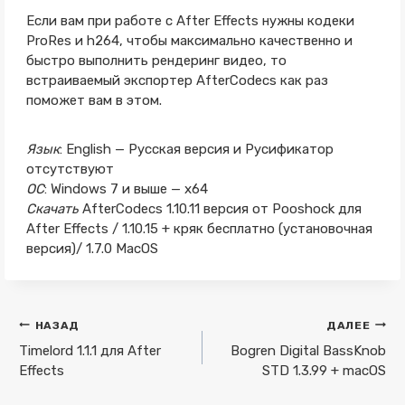
Если вам при работе с After Effects нужны кодеки
ProRes и h264, чтобы максимально качественно и
быстро выполнить рендеринг видео, то
встраиваемый экспортер AfterCodecs как раз
поможет вам в этом.
Язык
: English — Русская версия и Русификатор
отсутствуют
ОС
: Windows 7 и выше — x64
Скачать
AfterCodecs 1.10.11 версия от Pooshock для
After Effects / 1.10.15 + кряк бесплатно (установочная
версия)/ 1.7.0 MacOS
Навигация
НАЗАД
ДАЛЕЕ
по
Timelord 1.1.1 для After
Bogren Digital BassKnob
Effects
STD 1.3.99 + macOS
записям