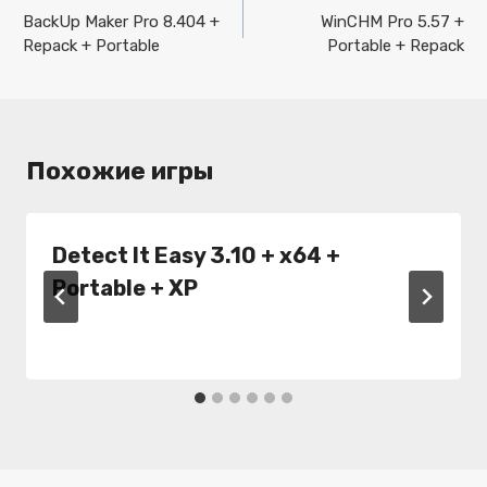
по
BackUp Maker Pro 8.404 +
WinCHM Pro 5.57 +
Repack + Portable
Portable + Repack
записям
Похожие игры
Detect It Easy 3.10 + x64 +
Portable + XP