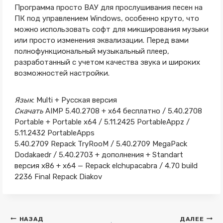
Программа просто ВАУ для прослушивания песен на
ПК под управлением Windows, особенно круто, что
можно использовать софт для микширования музыки
или просто изменения эквализации. Перед вами
полнофункциональный музыкальный плеер,
разработанный с учетом качества звука и широких
возможностей настройки.
Язык
: Multi + Русская версия
Скачать
AIMP 5.40.2708 + x64 бесплатно / 5.40.2708
Portable + Portable x64 / 5.11.2425 PortableAppz /
5.11.2432 PortableApps
5.40.2709 Repack TryRooM / 5.40.2709 MegaPack
Dodakaedr / 5.40.2703 + дополнения + Standart
версия x86 + x64 — Repack elchupacabra / 4.70 build
2236 Final Repack Diakov
Навигация
НАЗАД
ДАЛЕЕ