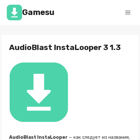
Перейти
к
Gamesu
содержимому
AudioBlast InstaLooper 3 1.3
AudioBlast InstaLooper
— как следует из названия,