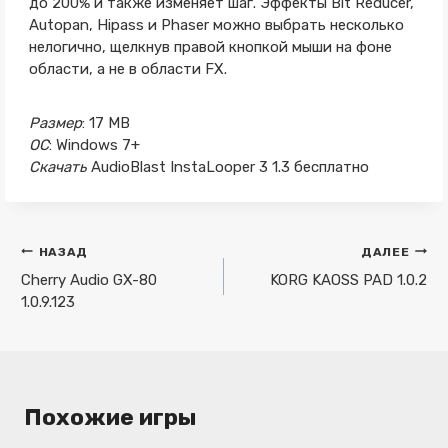
до 200% и также изменяет шаг. Эффекты Bit Reducer,
Autopan, Hipass и Phaser можно выбрать несколько
нелогично, щелкнув правой кнопкой мыши на фоне
области, а не в области FX.
Размер
: 17 MB
ОС
: Windows 7+
Скачать
AudioBlast InstaLooper 3 1.3 бесплатно
Навигация
НАЗАД
ДАЛЕЕ
по
Cherry Audio GX-80
KORG KAOSS PAD 1.0.2
1.0.9.123
записям
Похожие игры