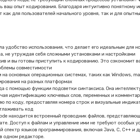
ть ваш опыт кодирования. Благодаря интуитивно понятному 
 как для пользователей начального уровня, так и для опыт
гла удобство использования, что делает его идеальным для н
а, не утруждая себя сложными установками и настройками
ив и вы готовы приступить к кодированию. Это сэкономит в
облемы совместимости
 на основных операционных системах, таких как Windows, ma
рования на разных платформах
да с помощью функции подсветки синтаксиса. Она интеллект
гчая идентификацию ключевых слов, переменных и коммента
ю по коду, предоставляя номера строк и визуальные индика
отлаживать код
Code находится встроенный проводник файлов, представляющ
те. Доступ к файлам и управление ими не требуют особых у
спектр языков программирования, включая Java, C, C++ и д
в одном редакторе.