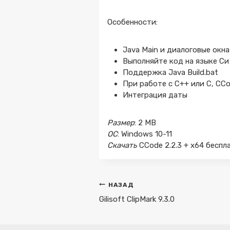
Особенности:
Java Main и диалоговые окна
Выполняйте код на языке Си
Поддержка Java Build.bat
При работе с C++ или C, CC
Интеграция даты
Размер
: 2 MB
ОС
: Windows 10-11
Скачать
CCode 2.2.3 + x64 беспл
Навигация
НАЗАД
по
Gilisoft ClipMark 9.3.0
записям