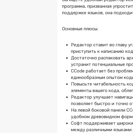
программа, призванная упрости
поддержке языков, она подходит
Основные плюсы:
Редактор ставит во главу у
приступить к написанию код
Достаточно распаковать арх
устранит потенциальные пр
CCode работает без проблем
единообразным опытом коди
Повысьте читабельность ко
элементы вашего кода, обле
Редактор улучшает навигаци
позволяет быстро и точно 
На левой боковой панели C
удобном древовидном форма
Софт поддерживает широкий 
между различными языками 