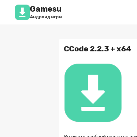
Перейти
Gamesu
к
содержимому
Андроид игры
CCode 2.2.3 + x64
Вы ищете удобный редактор исх