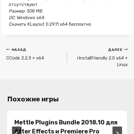
отсутствуют
Размер
: 308 MB
ОС
: Windows x64
Скачать
KLayout 0.29.11 x64 бесплатно
Навигация
НАЗАД
ДАЛЕЕ
по
CCode 2.2.3 + x64
rInstallFriendly 2.0 x64 +
Linux
записям
Похожие игры
Mettle Plugins Bundle 2018.10 для
After Effects и Premiere Pro