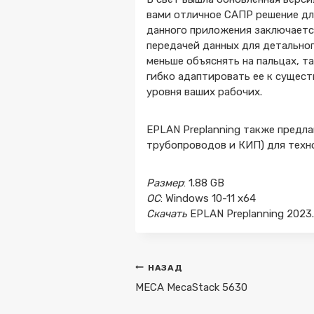
вами отличное САПР решение дл
данного приложения заключается
передачей данных для детально
меньше объяснять на пальцах, 
гибко адаптировать ее к сущес
уровня ваших рабочих.
EPLAN Preplanning также предла
трубопроводов и КИП) для техн
Размер
: 1.88 GB
ОС
: Windows 10-11 x64
Скачать
EPLAN Preplanning 2023.
Навигация
НАЗАД
по
MECA MecaStack 5630
записям