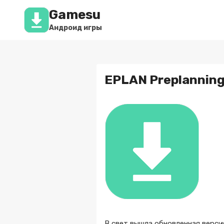
Перейти
Gamesu
к
содержимому
Андроид игры
EPLAN Preplanning
В свет вышла обновленная верс