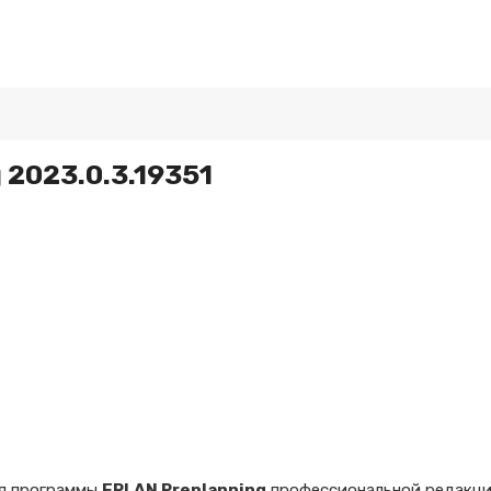
 2023.0.3.19351
ия программы
EPLAN Preplanning
профессиональной редакции-