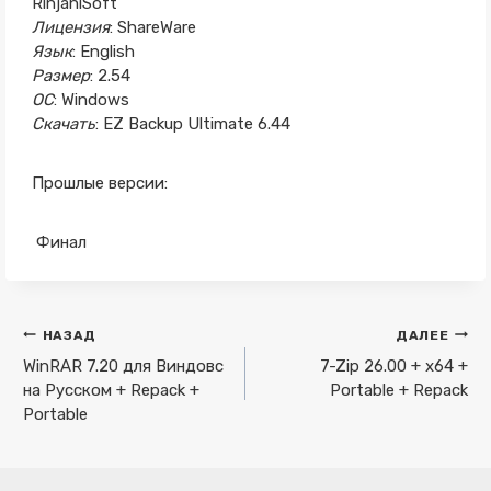
RinjaniSoft
Лицензия
: ShareWare
Язык
: English
Размер
: 2.54
ОС
: Windows
Скачать
: EZ Backup Ultimate 6.44
Прошлые версии:
Финал
Навигация
НАЗАД
ДАЛЕЕ
по
WinRAR 7.20 для Виндовс
7-Zip 26.00 + x64 +
на Русском + Repack +
Portable + Repack
записям
Portable