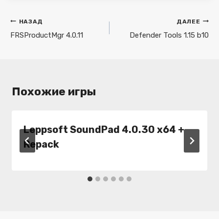
Навигация
НАЗАД
ДАЛЕЕ
по
FRSProductMgr 4.0.11
Defender Tools 1.15 b10
записям
Похожие игры
Leppsoft SoundPad 4.0.30 x64 +
Repack