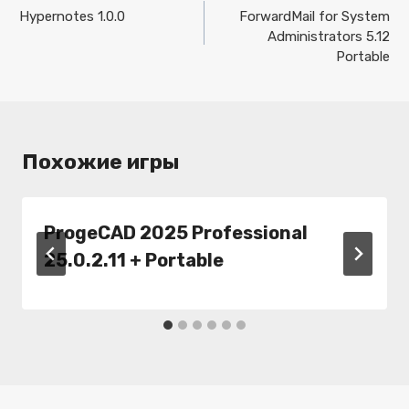
по
Hypernotes 1.0.0
ForwardMail for System
Administrators 5.12
записям
Portable
Похожие игры
ProgeCAD 2025 Professional
25.0.2.11 + Portable