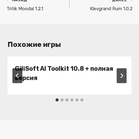
Навигация
по
Tritik Moodal 1.2.1
Klevgrand Rum 1.0.2
записям
Похожие игры
GiliSoft AI Toolkit 10.8 + полная
версия