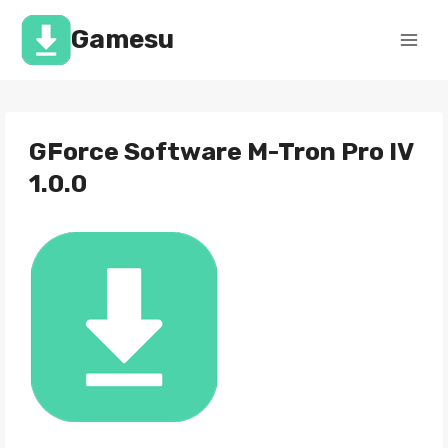
Перейти
к
Gamesu
содержимому
GForce Software M-Tron Pro IV
1.0.0