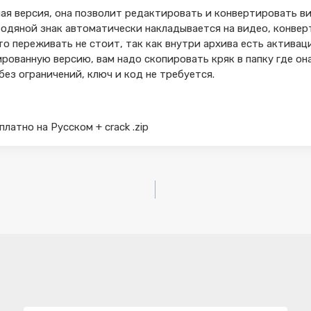
ная версия, она позволит редактировать и конвертировать 
водяной знак автоматически накладывается на видео, конве
то переживать не стоит, так как внутри архива есть активац
рованную версию, вам надо скопировать кряк в папку где он
без ограничений, ключ и код не требуется.
сплатно на Русском + crack .zip