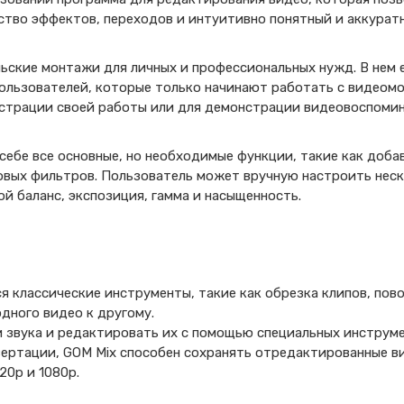
ство эффектов, переходов и интуитивно понятный и аккурат
ьские монтажи для личных и профессиональных нужд. В нем 
пользователей, которые только начинают работать с видеом
страции своей работы или для демонстрации видеовоспомин
 себе все основные, но необходимые функции, такие как доб
овых фильтров. Пользователь может вручную настроить неск
ой баланс, экспозиция, гамма и насыщенность.
 классические инструменты, такие как обрезка клипов, пов
одного видео к другому.
 звука и редактировать их с помощью специальных инструме
вертации, GOM Mix способен сохранять отредактированные в
0p и 1080p.