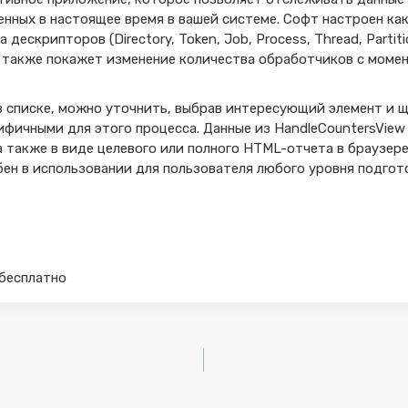
нных в настоящее время в вашей системе. Софт настроен ка
ескрипторов (Directory, Token, Job, Process, Thread, Partitio
 он также покажет изменение количества обработчиков с моме
 списке, можно уточнить, выбрав интересующий элемент и щ
ифичными для этого процесса. Данные из HandleCountersView 
а также в виде целевого или полного HTML-отчета в браузер
ен в использовании для пользователя любого уровня подгот
8 бесплатно