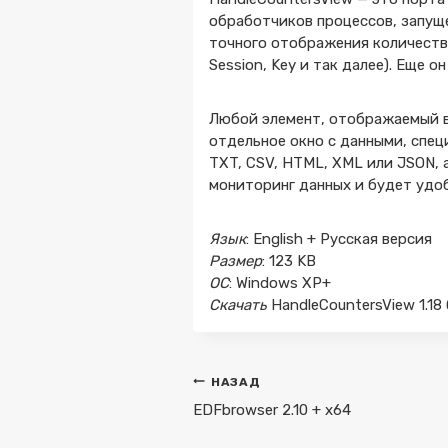
обработчиков процессов, запуще
точного отображения количества д
Session, Key и так далее). Еще
Любой элемент, отображаемый в
отдельное окно с данными, спец
TXT, CSV, HTML, XML или JSON, 
мониторинг данных и будет удоб
Язык
: English + Русская версия
Размер
: 123 KB
ОС
: Windows XP+
Скачать
HandleCountersView 1.1
Навигация
НАЗАД
по
EDFbrowser 2.10 + x64
записям