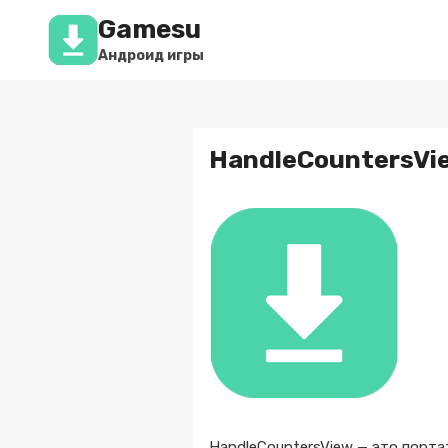
Перейти
Gamesu
к
содержимому
Андроид игры
HandleCountersVie
HandleCountersView — это порт