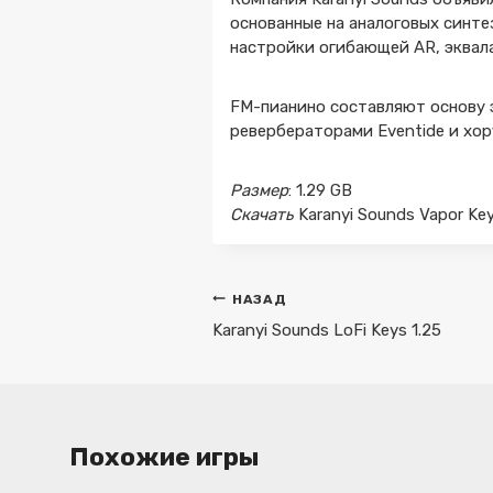
основанные на аналоговых синте
настройки огибающей AR, эквала
FM-пианино составляют основу 
ревербераторами Eventide и хор
Размер
: 1.29 GB
Скачать
Karanyi Sounds Vapor Key
Навигация
НАЗАД
по
Karanyi Sounds LoFi Keys 1.25
записям
Похожие игры