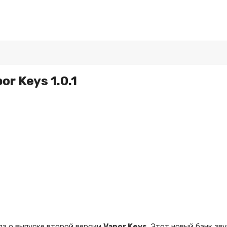
or Keys 1.0.1
ла о выпуске второй версии
Vapor Keys
. Этот новый банк зв