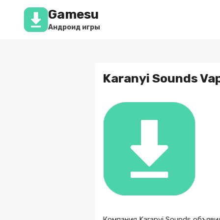
Перейти
Gamesu
к
содержимому
Андроид игры
Karanyi Sounds Vap
Компания Karanyi Sounds объяви