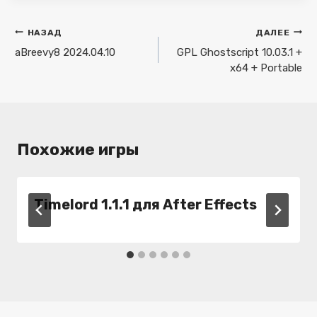
Навигация
НАЗАД
ДАЛЕЕ
по
aBreevy8 2024.04.10
GPL Ghostscript 10.03.1 +
x64 + Portable
записям
Похожие игры
Timelord 1.1.1 для After Effects