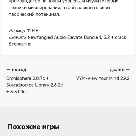
производство на новый уровень, и изучите новые
техники микширования, чтобы раскрыть свой
творческий потенциал.
Размер
: 11 MB
Скачать
Newfangled Audio Elevate Bundle 1.13.2 + crack
бесплатно
Навигация
НАЗАД
ДАЛЕЕ
по
Omnisphere 2.8.7c +
VYM-View Your Mind 2.9.2
Soundsource Library 2.6.2c
записям
+ 3 3.0.1c
Похожие игры