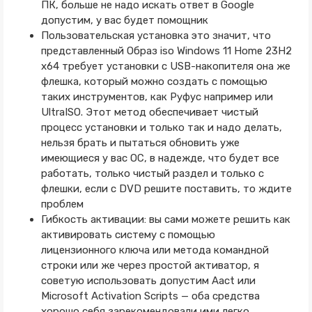
ПК, больше не надо искать ответ в Google
допустим, у вас будет помощник
Пользовательская установка это значит, что
представленный Образ iso Windows 11 Home 23H2
x64 требует установки с USB-накопителя она же
флешка, который можно создать с помощью
таких инструментов, как Руфус например или
UltraISO. Этот метод обеспечивает чистый
процесс установки и только так и надо делать,
нельзя брать и пытаться обновить уже
имеющиеся у вас ОС, в надежде, что будет все
работать, только чистый раздел и только с
флешки, если с DVD решите поставить, то ждите
проблем
Гибкость активации: вы сами можете решить как
активировать систему с помощью
лицензионного ключа или метода командной
строки или же через простой активатор, я
советую использовать допустим Aact или
Microsoft Activation Scripts — оба средства
хорошо себя зарекомендовали ими легко