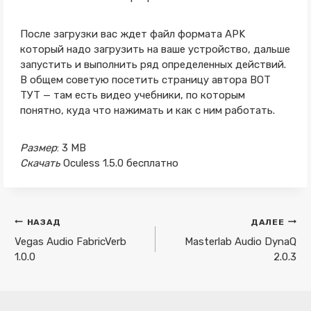
После загрузки вас ждет файл формата APK
который надо загрузить на ваше устройство, дальше
запустить и выполнить ряд определенных действий.
В общем советую посетить страницу автора ВОТ
ТУТ — там есть видео учебники, по которым
понятно, куда что нажимать и как с ним работать.
Размер
: 3 MB
Скачать
Oculess 1.5.0 бесплатно
Навигация
НАЗАД
ДАЛЕЕ
по
Vegas Audio FabricVerb
Masterlab Audio DynaQ
1.0.0
2.0.3
записям