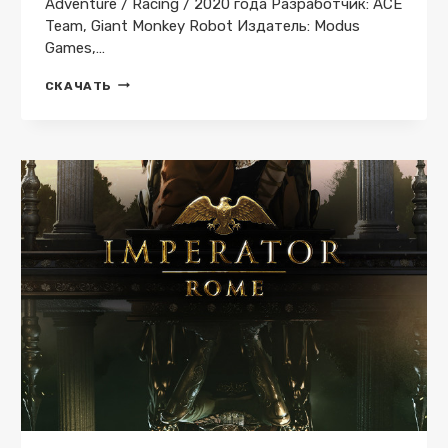
Adventure / Racing / 2020 года Разработчик: ACE
Team, Giant Monkey Robot Издатель: Modus
Games,…
ROCK
СКАЧАТЬ
OF
AGES
3:
MAKE
&
BREAK
1.04
BUILD
95181