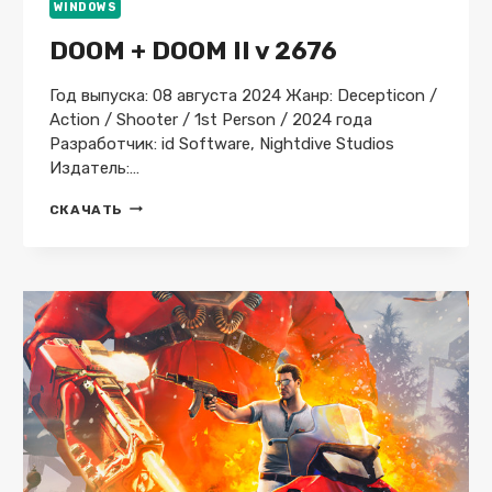
WINDOWS
DOOM + DOOM II v 2676
Год выпуска: 08 августа 2024 Жанр: Decepticon /
Action / Shooter / 1st Person / 2024 года
Разработчик: id Software, Nightdive Studios
Издатель:…
DOOM
СКАЧАТЬ
+
DOOM
II
V
2676