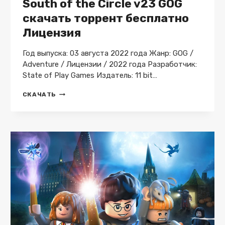
South of the Circle v23 GOG
скачать торрент бесплатно
Лицензия
Год выпуска: 03 августа 2022 года Жанр: GOG /
Adventure / Лицензии / 2022 года Разработчик:
State of Play Games Издатель: 11 bit…
SOUTH
СКАЧАТЬ
OF
THE
CIRCLE
V23
GOG
СКАЧАТЬ
ТОРРЕНТ
БЕСПЛАТНО
ЛИЦЕНЗИЯ