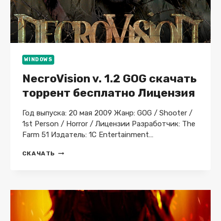
WINDOWS
NecroVision v. 1.2 GOG скачать
торрент бесплатно Лицензия
Год выпуска: 20 мая 2009 Жанр: GOG / Shooter /
1st Person / Horror / Лицензии Разработчик: The
Farm 51 Издатель: 1C Entertainment…
NECROVISION
СКАЧАТЬ
V.
1.2
GOG
СКАЧАТЬ
ТОРРЕНТ
БЕСПЛАТНО
ЛИЦЕНЗИЯ