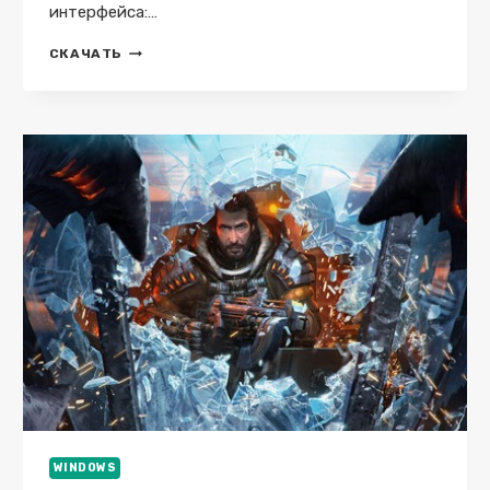
интерфейса:…
EARTH
СКАЧАТЬ
DEFENSE
FORCE
5
WINDOWS