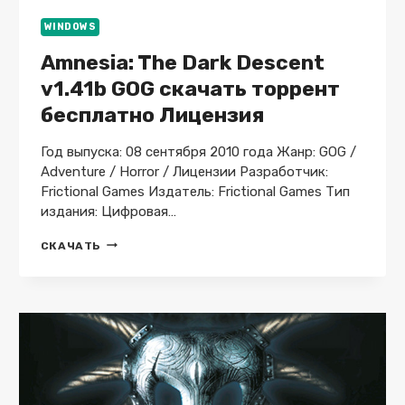
WINDOWS
Amnesia: The Dark Descent
v1.41b GOG скачать торрент
бесплатно Лицензия
Год выпуска: 08 сентября 2010 года Жанр: GOG /
Adventure / Horror / Лицензии Разработчик:
Frictional Games Издатель: Frictional Games Тип
издания: Цифровая…
AMNESIA:
СКАЧАТЬ
THE
DARK
DESCENT
V1.41B
GOG
СКАЧАТЬ
ТОРРЕНТ
БЕСПЛАТНО
ЛИЦЕНЗИЯ