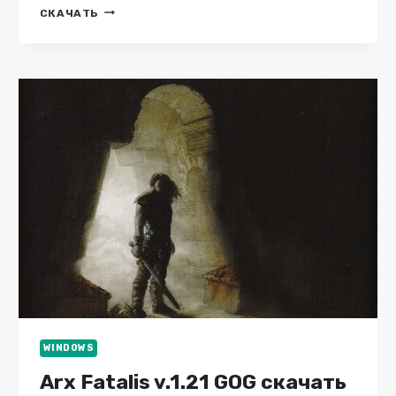
EUROPA
СКАЧАТЬ
UNIVERSALIS
IV
V
1.30.3
+
DLC
WINDOWS
Arx Fatalis v.1.21 GOG скачать