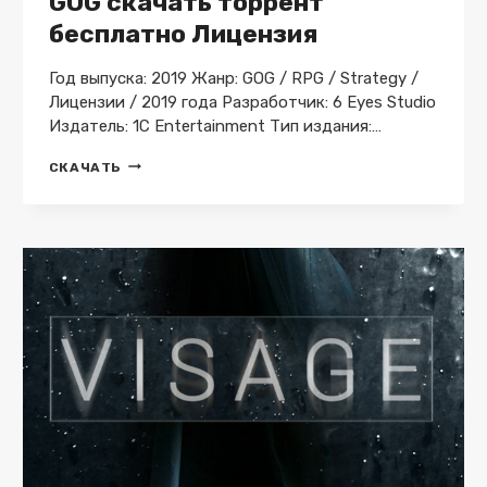
GOG скачать торрент
бесплатно Лицензия
Год выпуска: 2019 Жанр: GOG / RPG / Strategy /
Лицензии / 2019 года Разработчик: 6 Eyes Studio
Издатель: 1C Entertainment Тип издания:…
FELL
СКАЧАТЬ
SEAL:
ARBITER’S
MARK
V.1.6.0
GOG
СКАЧАТЬ
ТОРРЕНТ
БЕСПЛАТНО
ЛИЦЕНЗИЯ