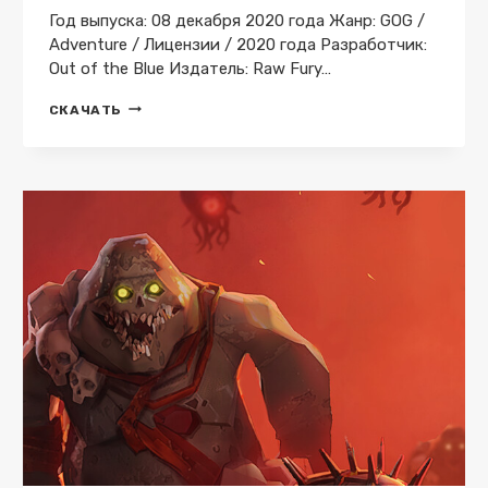
Год выпуска: 08 декабря 2020 года Жанр: GOG /
Adventure / Лицензии / 2020 года Разработчик:
Out of the Blue Издатель: Raw Fury…
CALL
СКАЧАТЬ
OF
THE
SEA
DELUXE
EDITION
V.
1.5.15.0
GOG
СКАЧАТЬ
ТОРРЕНТ
БЕСПЛАТНО
ЛИЦЕНЗИЯ