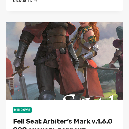
SUPRALAND:
СКАЧАТЬ
SIX
INCHES
UNDER
V.1.2.3349
WINDOWS
Fell Seal: Arbiter’s Mark v.1.6.0