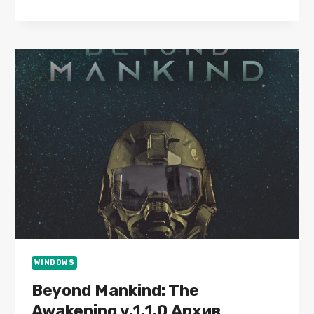
V.1.08K
HOTFIX
(26654)
GOG
СКАЧАТЬ
ТОРРЕНТ
БЕСПЛАТНО
ЛИЦЕНЗИЯ
WINDOWS
Beyond Mankind: The
Awakening v.1.1.0 Архив