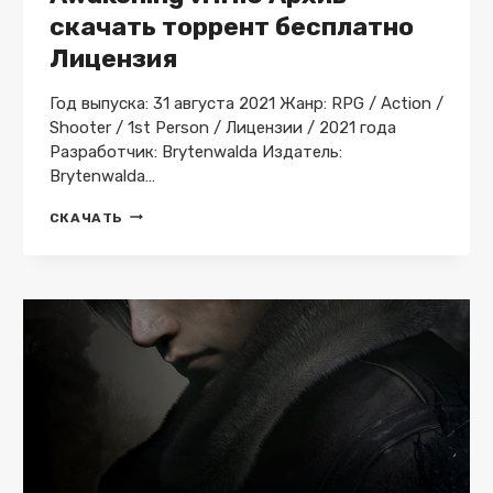
скачать торрент бесплатно
Лицензия
Год выпуска: 31 августа 2021 Жанр: RPG / Action /
Shooter / 1st Person / Лицензии / 2021 года
Разработчик: Brytenwalda Издатель:
Brytenwalda…
BEYOND
СКАЧАТЬ
MANKIND:
THE
AWAKENING
V.1.1.0
АРХИВ
СКАЧАТЬ
ТОРРЕНТ
БЕСПЛАТНО
ЛИЦЕНЗИЯ