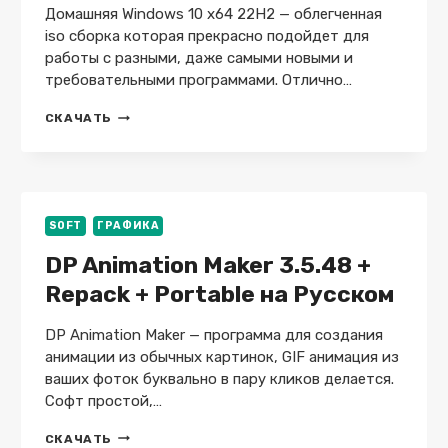
Домашняя Windows 10 x64 22H2 — облегченная
iso сборка которая прекрасно подойдет для
работы с разными, даже самыми новыми и
требовательными программами. Отлично…
WINDOWS
СКАЧАТЬ
10
ДОМАШНЯЯ
64-
БИТ
22H2
ДЛЯ
SOFT
ГРАФИКА
РАБОТЫ
DP Animation Maker 3.5.48 +
И
ОТДЫХА
Repack + Portable на Русском
—
RU
EN
DP Animation Maker — программа для создания
03.2026
анимации из обычных картинок, GIF анимация из
ваших фоток буквально в пару кликов делается.
Софт простой,…
DP
СКАЧАТЬ