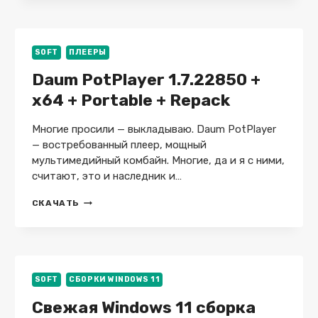
HOME
CINEMA
2.7.0.0
+
SOFT
ПЛЕЕРЫ
X64
Daum PotPlayer 1.7.22850 +
+
PORTABLE
x64 + Portable + Repack
+
REPACK
Многие просили — выкладываю. Daum PotPlayer
— востребованный плеер, мощный
мультимедийный комбайн. Многие, да и я с ними,
считают, это и наследник и…
DAUM
СКАЧАТЬ
POTPLAYER
1.7.22850
+
X64
+
PORTABLE
SOFT
СБОРКИ WINDOWS 11
+
Свежая Windows 11 сборка
REPACK