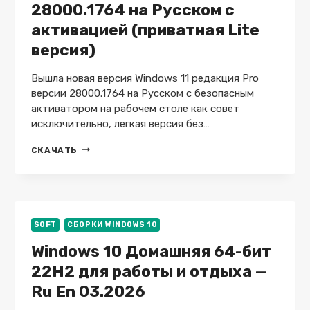
28000.1764 на Русском с
активацией (приватная Lite
версия)
Вышла новая версия Windows 11 редакция Pro
версии 28000.1764 на Русском с безопасным
активатором на рабочем столе как совет
исключительно, легкая версия без…
СВЕЖАЯ
СКАЧАТЬ
WINDOWS
11
СБОРКА
28000.1764
НА
РУССКОМ
SOFT
СБОРКИ WINDOWS 10
С
Windows 10 Домашняя 64-бит
АКТИВАЦИЕЙ
(ПРИВАТНАЯ
22H2 для работы и отдыха —
LITE
ВЕРСИЯ)
Ru En 03.2026