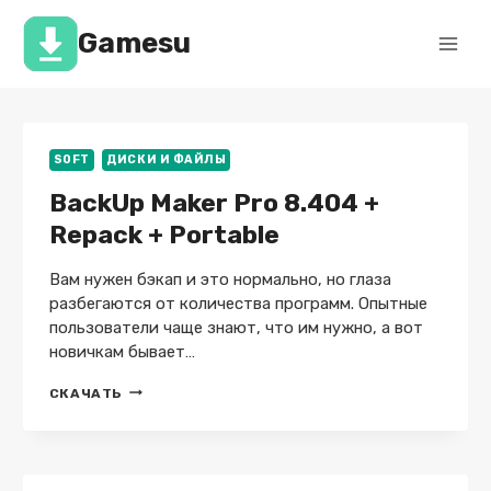
Перейти
к
Gamesu
содержимому
SOFT
ДИСКИ И ФАЙЛЫ
BackUp Maker Pro 8.404 +
Repack + Portable
Вам нужен бэкап и это нормально, но глаза
разбегаются от количества программ. Опытные
пользователи чаще знают, что им нужно, а вот
новичкам бывает…
BACKUP
СКАЧАТЬ
MAKER
PRO
8.404
+
REPACK