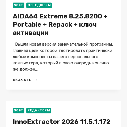
+
SOFT
МЕНЕДЖЕРЫ
PORTABLE
AIDA64 Extreme 8.25.8200 +
Portable + Repack + ключ
активации
Вышла новая версия замечательной программы,
главная цель которой тестировать практически
любые компоненты вашего персонального
компьютера, который в свою очередь конечно
же должен…
AIDA64
СКАЧАТЬ
EXTREME
8.25.8200
+
PORTABLE
+
REPACK
SOFT
РЕДАКТОРЫ
+
InnoExtractor 2026 11.5.1.172
КЛЮЧ
АКТИВАЦИИ