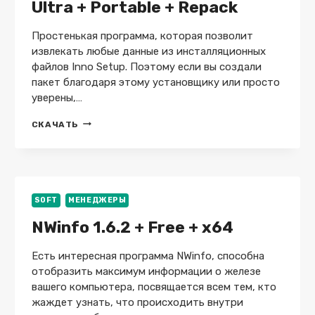
Ultra + Portable + Repack
Простенькая программа, которая позволит
извлекать любые данные из инсталляционных
файлов Inno Setup. Поэтому если вы создали
пакет благодаря этому установщику или просто
уверены,…
INNOEXTRACTOR
СКАЧАТЬ
2026
11.5.1.172
ULTRA
+
PORTABLE
+
SOFT
МЕНЕДЖЕРЫ
REPACK
NWinfo 1.6.2 + Free + x64
Есть интересная программа NWinfo, способна
отобразить максимум информации о железе
вашего компьютера, посвящается всем тем, кто
жаждет узнать, что происходить внутри