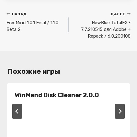
Навигация
НАЗАД
ДАЛЕЕ
по
FreeMind 1.0.1 Final / 1.1.0
NewBlue TotalFX7
Beta 2
7.7.210515 для Adobe +
записям
Repack / 6.0.200108
Похожие игры
WinMend Disk Cleaner 2.0.0