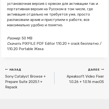
установочная версия с кряком для активации так и
портативная версия на Русском в том числе, где
активация отдельно не требуется уже, просто
распаковали архив и приступили к работе, все
максимально удобно и понятно.
Размер
: 50 MB
Скачать
PIXFILE PDF Editor 1.10.20 + crack бесплатно /
1.10.20 Portable Жека
Навигация
НАЗАД
ДАЛЕЕ
по
Sony Catalyst Browse +
Apeaksoft Video Fixer
Prepare Suite 2025.1 +
1.0.26 + 1.0.16 macOS
записям
Repack