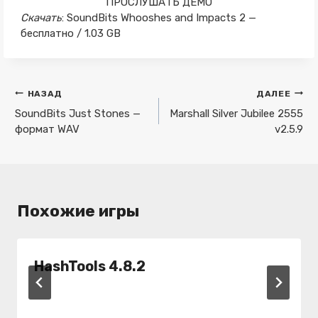
ПРОСЛУШАТЬ ДЕМО
Скачать
: SoundBits Whooshes and Impacts 2 —
бесплатно / 1.03 GB
Навигация
НАЗАД
ДАЛЕЕ
по
SoundBits Just Stones —
Marshall Silver Jubilee 2555
формат WAV
v2.5.9
записям
Похожие игры
HashTools 4.8.2