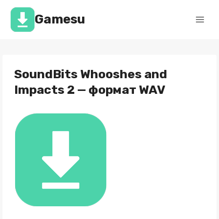
Перейти
к
Gamesu
содержимому
SoundBits Whooshes and
Impacts 2 — формат WAV