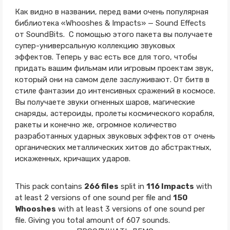
Как видно в названии, перед вами очень популярная
библиотека «Whooshes & Impacts» — Sound Effects
от SoundBits. С помощью этого пакета вы получаете
супер-универсальную коллекцию звуковых
эффектов. Теперь у вас есть все для того, чтобы
придать вашим фильмам или игровым проектам звук,
который они на самом деле заслуживают. От битв в
стиле фантазии до интенсивных сражений в космосе.
Вы получаете звуки огненных шаров, магические
снаряды, астероиды, пролеты космического корабля,
ракеты и конечно же, огромное количество
разработанных ударных звуковых эффектов от очень
органических металлических хитов до абстрактных,
искаженных, кричащих ударов.
This pack contains
266 files
split in
116 Impacts
with
at least 2 versions of one sound per file and
150
Whooshes
with at least 3 versions of one sound per
file. Giving you total amount of 607 sounds.