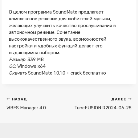
В целом программа SoundMate предлагает
комплексное решение для любителей музыки,
желающих улучшить качество прослушивания в
автономном режиме. Сочетание
высококачественного звука, возможностей
настройки и удобных функций делает его
выдающимся выбором.
Размер
: 339 MB
ОС
: Windows x64
Скачать
SoundMate 1.0.1.0 + crack бесплатно
Навигация
НАЗАД
ДАЛЕЕ
по
WBFS Manager 4.0
TuneFUSION R2024-06-28
записям