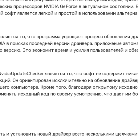
ских процессоров NVIDIA GeForce в актуальном состоянии. 
ный софт является легкой и простой в использовании альтерн
вляется то, что программа упрощает процесс обновления др
IA в поисках последней версии драйвера, приложение автом
 версию. Это экономит время и усилия пользователей и обе
vidiaUpdateChecker является то, что софт не содержит ник
ций. Он ориентирован исключительно на обновление драйвер
ашего компьютера. Кроме того, благодаря открытому исходн
зменять исходный код по своему усмотрению, что дает им б
ть и установить новый драйвер всего несколькими щелчкам