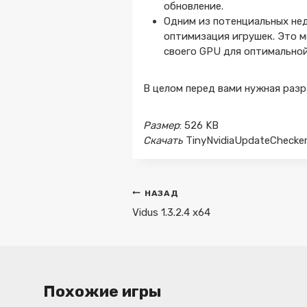
обновление.
Одним из потенциальных нед
оптимизация игрушек. Это 
своего GPU для оптимально
В целом перед вами нужная раз
Размер
: 526 KB
Скачать
TinyNvidiaUpdateChecker 
Навигация
НАЗАД
по
Vidus 1.3.2.4 x64
записям
Похожие игры