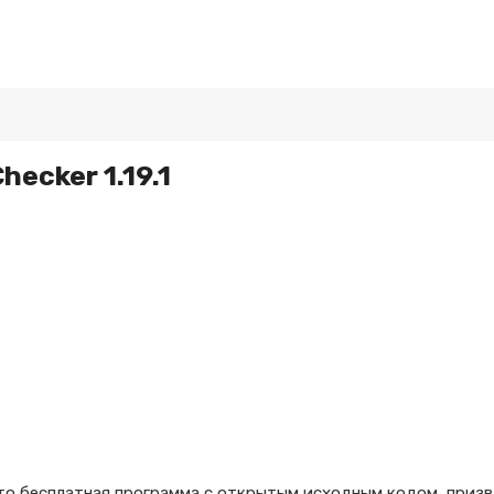
ecker 1.19.1
то бесплатная программа с открытым исходным кодом, призв