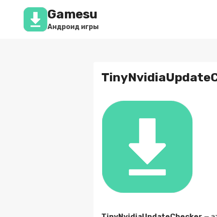
Перейти
Gamesu
к
содержимому
Андроид игры
TinyNvidiaUpdateCh
TinyNvidiaUpdateChecker
— э