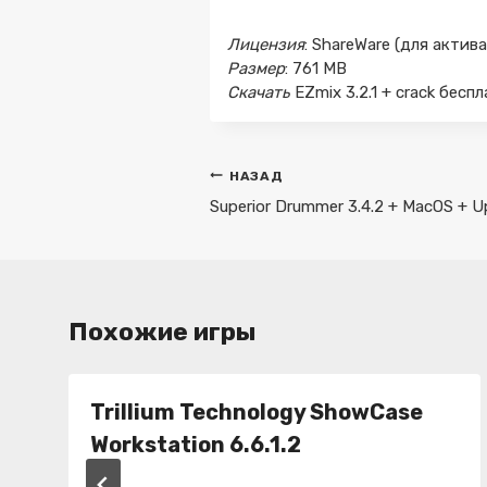
Лицензия
: ShareWare (для акти
Размер
: 761 MB
Скачать
EZmix 3.2.1 + crack бесп
Навигация
НАЗАД
по
Superior Drummer 3.4.2 + MacOS + 
записям
Похожие игры
Trillium Technology ShowCase
Workstation 6.6.1.2