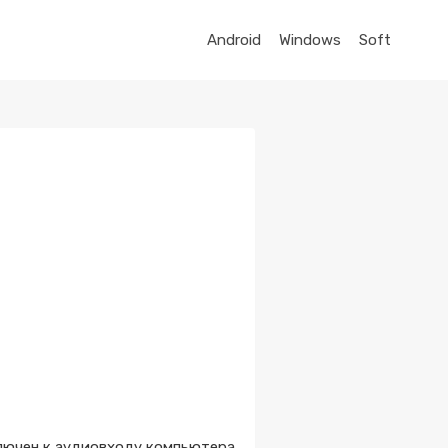
Android
Windows
Soft
лючен к аудиовходу компьютера.