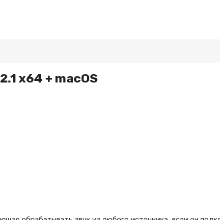
.2.1 x64 + macOS
ющая обрабатывать звук из любого источника, если он подк