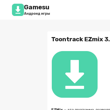
Перейти
Gamesu
к
содержимому
Андроид игры
Toontrack EZmix 3
EZMix
— это программа, позволя