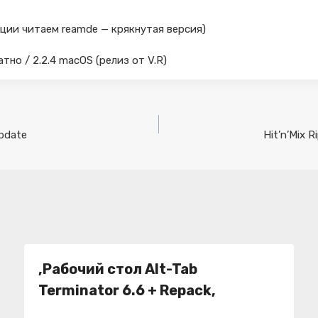
вации читаем reamde — крякнутая версия)
латно / 2.2.4 macOS (релиз от V.R)
Update
Hit’n’Mix R
,Рабочий стол Alt-Tab
Terminator 6.6 + Repack,