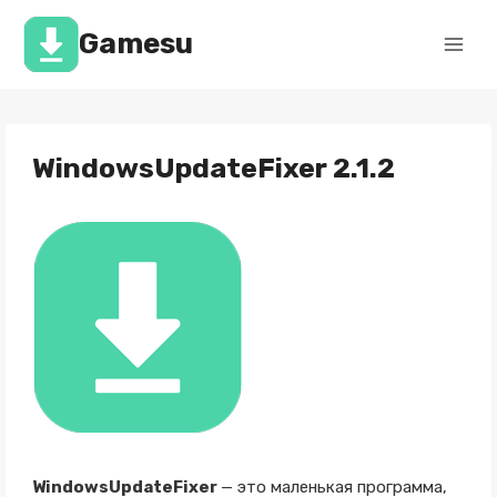
Перейти
к
Gamesu
содержимому
WindowsUpdateFixer 2.1.2
WindowsUpdateFixer
— это маленькая программа,