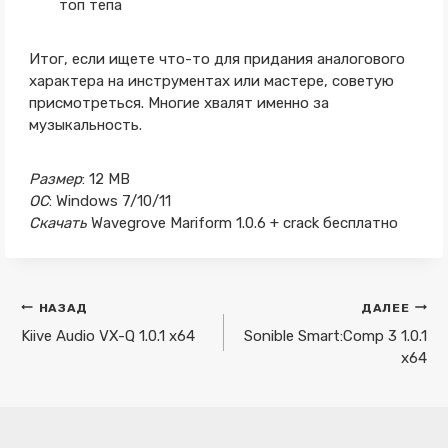
топ тепа
Итог, если ищете что-то для придания аналогового
характера на инструментах или мастере, советую
присмотреться. Многие хвалят именно за
музыкальность.
Размер
: 12 MB
ОС
: Windows 7/10/11
Скачать
Wavegrove Mariform 1.0.6 + crack бесплатно
Навигация
НАЗАД
ДАЛЕЕ
по
Kiive Audio VX-Q 1.0.1 x64
Sonible Smart:Comp 3 1.0.1
x64
записям